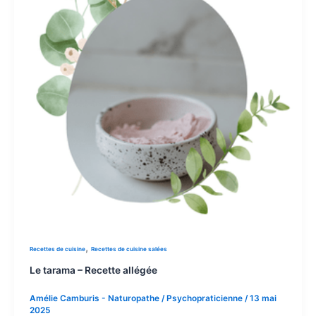
,
Recettes de cuisine
Recettes de cuisine salées
Le tarama – Recette allégée
Amélie Camburis - Naturopathe / Psychopraticienne
/
13 mai
2025