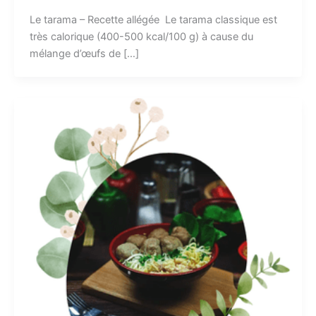
Le tarama – Recette allégée Le tarama classique est
très calorique (400-500 kcal/100 g) à cause du
mélange d’œufs de […]