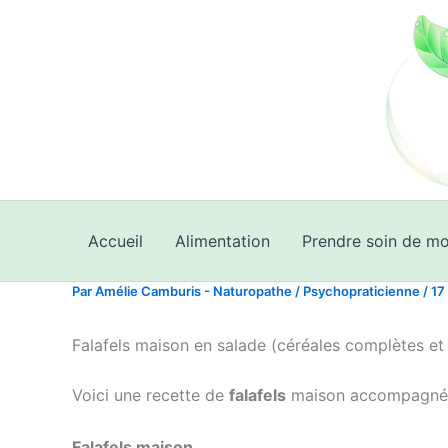
Aller
au
contenu
Accueil
Alimentation
Prendre soin de mo
Par
Amélie Camburis - Naturopathe / Psychopraticienne
/
17
Falafels maison en salade (céréales complètes et
Voici une recette de
falafels
maison accompagné
Falafels maison