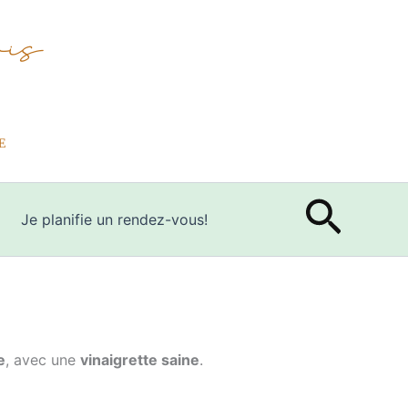
Rech
Je planifie un rendez-vous!
e
, avec une
vinaigrette saine
.