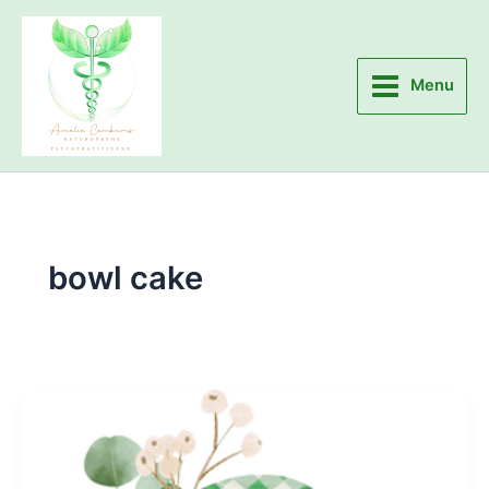
Aller
au
contenu
Menu
bowl cake