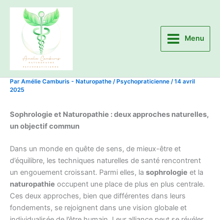
Aller
au
contenu
Menu
Par
Amélie Camburis - Naturopathe / Psychopraticienne
/
14 avril
2025
Sophrologie et Naturopathie : deux approches naturelles,
un objectif commun
Dans un monde en quête de sens, de mieux-être et
d’équilibre, les techniques naturelles de santé rencontrent
un engouement croissant. Parmi elles, la
sophrologie
et la
naturopathie
occupent une place de plus en plus centrale.
Ces deux approches, bien que différentes dans leurs
fondements, se rejoignent dans une vision globale et
individualisée de l’être humain. Leur alliance peut se révéler