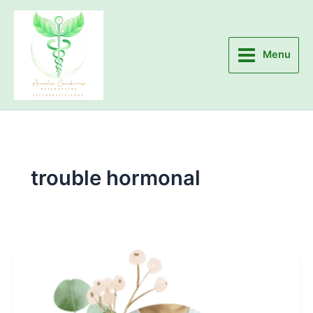
Aller
au
contenu
Menu
trouble hormonal